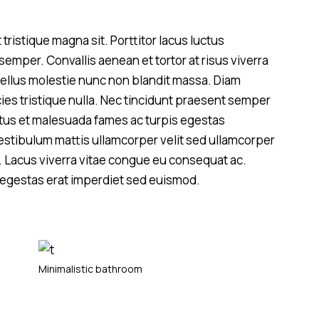
tristique magna sit. Porttitor lacus luctus
mper. Convallis aenean et tortor at risus viverra
tellus molestie nunc non blandit massa. Diam
cies tristique nulla. Nec tincidunt praesent semper
etus et malesuada fames ac turpis egestas
estibulum mattis ullamcorper velit sed ullamcorper
. Lacus viverra vitae congue eu consequat ac.
n egestas erat imperdiet sed euismod.
Minimalistic bathroom