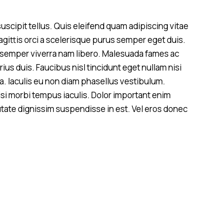
scipit tellus. Quis eleifend quam adipiscing vitae
sagittis orci a scelerisque purus semper eget duis.
semper viverra nam libero. Malesuada fames ac
ius duis. Faucibus nisl tincidunt eget nullam nisi
sa. Iaculis eu non diam phasellus vestibulum.
isi morbi tempus iaculis. Dolor important enim
utate dignissim suspendisse in est. Vel eros donec