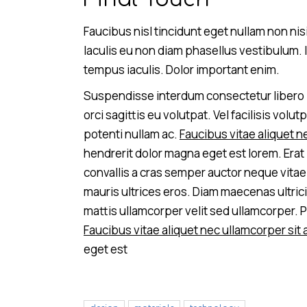
Faucibus nisl tincidunt eget nullam non nis
Iaculis eu non diam phasellus vestibulum. I
tempus iaculis. Dolor important enim.
Suspendisse interdum consectetur libero i
orci sagittis eu volutpat. Vel facilisis vol
potenti nullam ac.
Faucibus vitae aliquet n
hendrerit dolor magna eget est lorem. Era
convallis a cras semper auctor neque vita
mauris ultrices eros. Diam maecenas ultric
mattis ullamcorper velit sed ullamcorper. 
Faucibus vitae aliquet nec ullamcorper sit
eget est