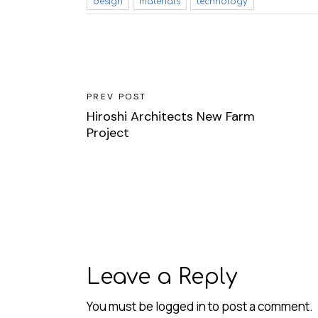
design
materials
technology
PREV POST
Hiroshi Architects New Farm
Project
Leave a Reply
You must be
logged in
to post a comment.