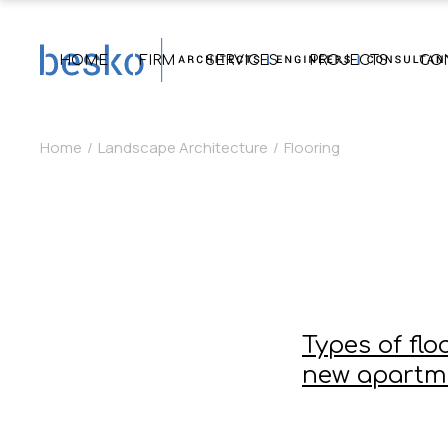
HOME
FIRM
SERVICES
PROJECTS
CO
Home
Landscape Architecture
Flooring
About
Architecture
Small Projects
Our Team
Engineering
Medium Projects
Clients
Consulting
Large Projects
Project Management
List of Major Proje
Construction – Supervision
Renovation
Types of flo
Sustainability
new apartm
Energy Service Company
3D Design