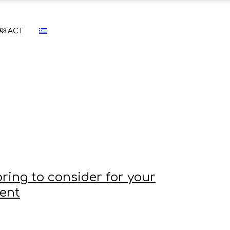
About
Architecture
Small
NTACT
Our Team
Engineering
Mediu
Clients
Consulting
Large
Project Manageme
List o
Construction – Supe
Renovation
Sustainability
cts
Energy Service Co
3D Design
oring to consider for your
ent