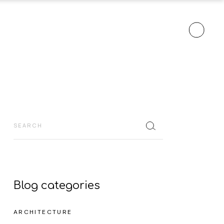
 Projects
m Projects
 Projects
nt
f Major Projects
rvision
mpany
Blog categories
ARCHITECTURE