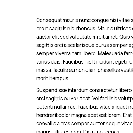
Consequat mauris nunc congue nisi vitae su
proin sagittis nisl rhoncus. Mauris ultrices
auctor elit sed vulputate mi sit amet. Quis
sagittis orci a scelerisque purus semper 
semper viverra nam libero. Malesuada fame
varius duis. Faucibus nisl tincidunt eget nu
massa. Iaculis eu non diam phasellus vestib
morbi tempus
Suspendisse interdum consectetur libero i
orci sagittis eu volutpat. Vel facilisis vol
potenti nullam ac. Faucibus vitae aliquet n
hendrerit dolor magna eget est lorem. Era
convallis a cras semper auctor neque vita
mauris ultrices eros. Diam maecenas