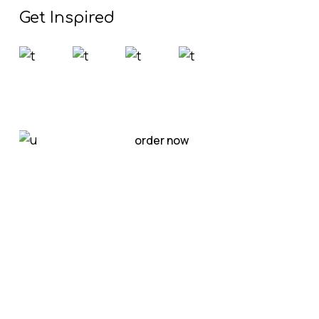
Get Inspired
Light House Magazine No 23
order now