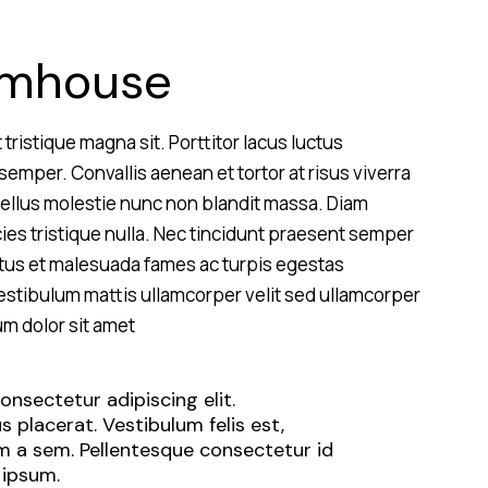
rmhouse
tristique magna sit. Porttitor lacus luctus
mper. Convallis aenean et tortor at risus viverra
tellus molestie nunc non blandit massa. Diam
cies tristique nulla. Nec tincidunt praesent semper
etus et malesuada fames ac turpis egestas
estibulum mattis ullamcorper velit sed ullamcorper
m dolor sit amet
nsectetur adipiscing elit.
 placerat. Vestibulum felis est,
um a sem. Pellentesque consectetur id
 ipsum.