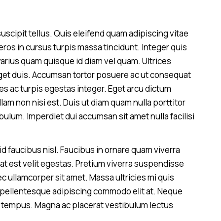
scipit tellus. Quis eleifend quam adipiscing vitae
 eros in cursus turpis massa tincidunt. Integer quis
 varius quam quisque id diam vel quam. Ultrices
eget duis. Accumsan tortor posuere ac ut consequat
s ac turpis egestas integer. Eget arcu dictum
llam non nisi est. Duis ut diam quam nulla porttitor
ulum. Imperdiet dui accumsan sit amet nulla facilisi
d faucibus nisl. Faucibus in ornare quam viverra
utpat est velit egestas. Pretium viverra suspendisse
ec ullamcorper sit amet. Massa ultricies mi quis
t pellentesque adipiscing commodo elit at. Neque
e tempus. Magna ac placerat vestibulum lectus