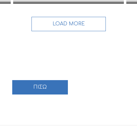
ός
LOAD MORE
ΠΙΣΩ